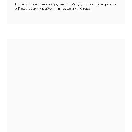
Проект "Відкритий Суд" уклав Угоду про партнерство
з Подільським районним судом м. Києва