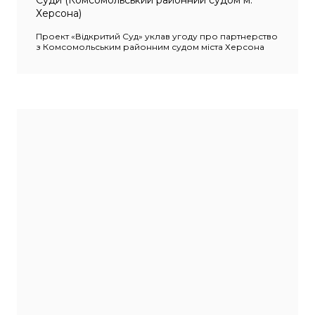
Суди (Комсомольський районний судом м.
Херсона)
Проект «Відкритий Суд» уклав угоду про партнерство
з Комсомольським районним судом міста Херсона