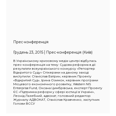
Прес-конференція
Грудень 23, 2015
Прес-конференція (Київ)
В Українському кризовому медіа-центрі відбулась
прес-конференція на тему: Судова реформа в дії:
результати всеукраїнського конкурсу «Репортер
Відкритого Суду» Спікерами на даному заході
виступили: Станіслав Батрин, керівник Проекту
«Відкритий Суд», Ірина Озимок, керівник програми
Місцевого економічного розвитку, Western NIS
Enterprise Fund, Оксана Цимбрівська, експерт Проекту
ЄС «Підтримка реформ у сфері юстиції в Україні»,
Леонід Лазебний, адвокат, головний редактор
Журналу АДВОКАТ, Станіслав Кравченко, заступник
Голови ВССУ