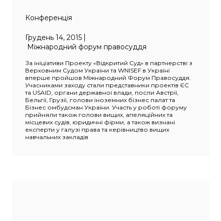
Конференція
Грудень 14, 2015
Міжнародний форум правосуддя
За ініціативи Проекту «Відкритий Суд» в партнерстві з
Верховним Судом України та WNISEF в Україні
вперше пройшов Міжнародний Форум Правосуддя.
Учасниками заходу стали представники проектів ЄС
та USAID, органи державної влади, посли Австрії,
Бельгії, Грузії, голови іноземних бізнес палат та
Бізнес омбудсман України. Участь у роботі форуму
прийняли також голови вищих, апеляційних та
місцевих судів, юридичні фірми, а також визнані
експерти у галузі права та керівництво вищих
навчальних закладів