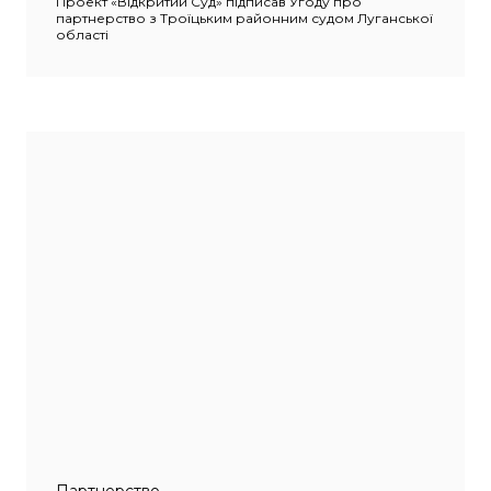
Проект «Відкритий Суд» підписав Угоду про
партнерство з Троїцьким районним судом Луганської
області