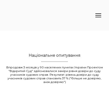
Національне опитування
Впродовж 3 місяців у 90 населених пунктах України Проектом
"Відкритий Суд" здійснювалися заміри рівня довіри до суду
учасників судових справ. Результат: рівень довіри до суду
учасників судових справ становить 37 % ("більше не довіряю,
аніж довіряю")