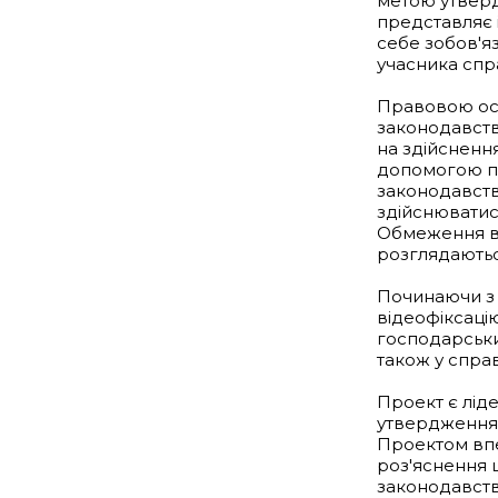
метою утверд
представляє і
себе зобов'яз
учасника спр
Правовою осн
законодавств
на здійснення
допомогою по
законодавств
здійснюватися
Обмеження вс
розглядаютьс
Починаючи з 
відеофіксацію
господарськи
також у спра
Проект є лід
утвердження 
Проектом впе
роз'яснення 
законодавств