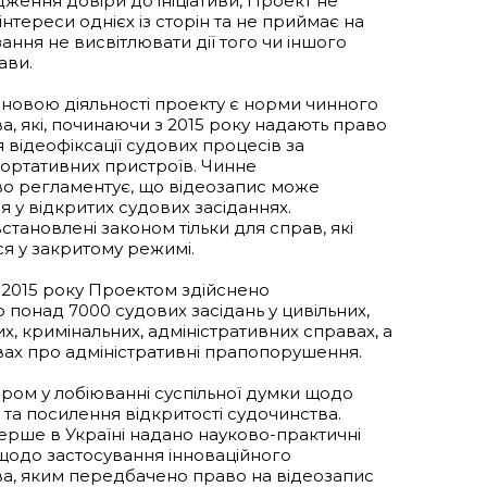
ження довіри до ініціативи, Проект не
нтереси однієх із сторін та не приймає на
ання не висвітлювати дії того чи іншого
ави.
овою діяльності проекту є норми чинного
а, які, починаючи з 2015 року надають право
 відеофіксації судових процесів за
ртативних пристроїв. Чинне
о регламентує, що відеозапис може
 у відкритих судових засіданнях.
тановлені законом тільки для справ, які
я у закритому режимі.
2015 року Проектом здійснено
 понад 7000 судових засідань у цивільних,
х, кримінальних, адміністративних справах, а
вах про адміністративні прапопорушення.
ером у лобіюванні суспільної думки щодо
та посилення відкритості судочинства.
рше в Україні надано науково-практичні
щодо застосування інноваційного
а, яким передбачено право на відеозапис