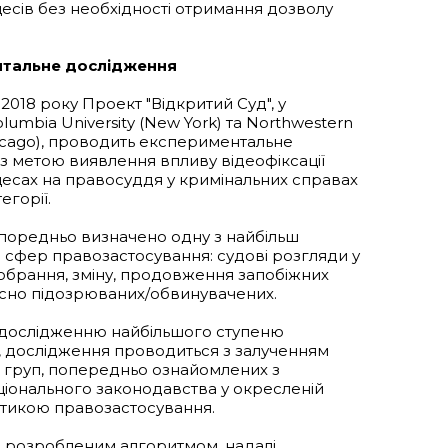
есів без необхідності отримання дозволу
тальне дослідження
2018 року Проект "Відкритий Суд", у
olumbia University (New York) та Northwestern
hicago), проводить експериментальне
з метою виявлення впливу відеофіксації
есах на правосуддя у кримінальних справах
егорії.
оредньо визначено одну з найбільш
 сфер правозастосування: судові розгляди у
обрання, зміну, продовження запобіжних
осно підозрюваних/обвинувачених.
 дослідженню найбільшого ступеню
і, дослідження проводиться з залученням
х груп, попередньо ознайомлених з
іонального законодавства у окресленій
ктикою правозастосування.
о розробленим алгоритмом, надалі