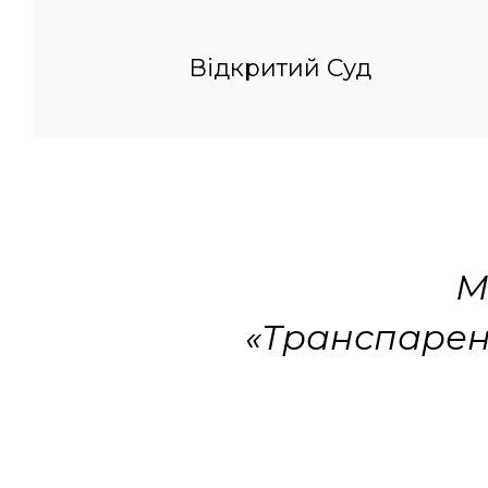
Відкритий Суд
М
«Транспарент