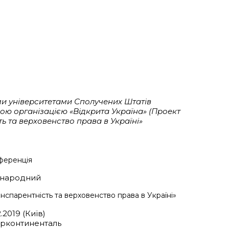
ими університетами Сполучених Штатів
ькою організацією «Відкрита Україна» (Проект
ь та верховенство права в Україні»
ференція
народний
нспарентність та верховенство права в Україні»
2.2019 (Київ)
ерконтиненталь