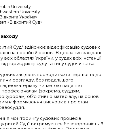
mbia University
hwestern University
Відкрита Україна»
ект «Відкритий Суд»
 заходу
ритий Суд" здійснює відеофіксацію судових
раїні на постійній основі. Відеозапис засідань
 всіх областях України, у судах всіх інстанції
від юрисдикції суду та типу судочинства.
удових засідань проводиться з першої та до
илини розгляду, без подальшого
 відеоматеріалу, - з метою надання
та професіоналам (зокрема, суддям,
рокурорам) об'єктивно матеріалу, на основі
им є формування висновків про стан
равосуддя.
нення моніторингу судових процесів
дкритий Суд" витримується безсторонність. З