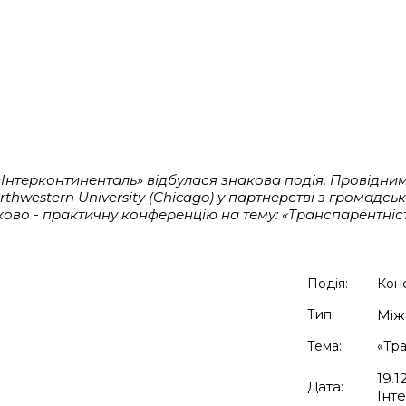
 «Інтерконтиненталь» відбулася знакова подія. Провідн
orthwestern University (Chicago) у партнерстві з громадс
ово - практичну конференцію на тему: «Транспарентніст
Подія:
Кон
Тип:
Між
Тема:
«Тра
19.1
Дата:
Інт