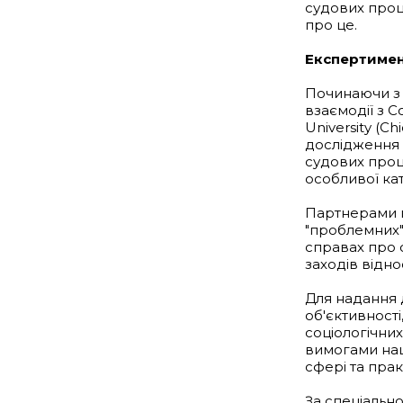
судових проц
про це.
Експертимен
Починаючи з 
взаємодії з C
University (C
дослідження 
судових проц
особливої кат
Партнерами п
"проблемних"
справах про 
заходів відн
Для надання
об'єктивност
соціологічни
вимогами нац
сфері та пра
За спеціальн