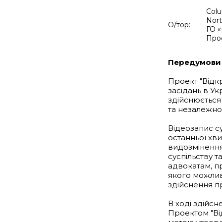
Colu
Nort
О/тор:
ГО «
Про
Передумови
Проект "Відк
засідань в Ук
здійснюється у
та незалежно 
Відеозапис с
останньої хв
видозмінення
суспільству 
адвокатам, п
якого можлив
здійснення п
В ході здійс
Проектом "Ві