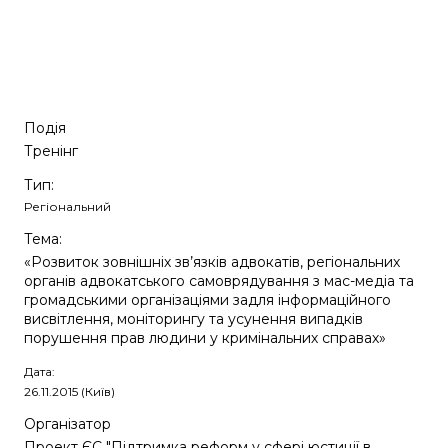
Подія
Тренінг
Тип:
Регіональний
Тема:
«Розвиток зовнішніх зв’язків адвокатів, регіональних
органів адвокатського самоврядування з мас-медіа та
громадськими організаціями задля інформаційного
висвітлення, моніторингу та усунення випадків
порушення прав людини у кримінальних справах»
Дата:
26.11.2015 (Київ)
Організатор
Проект ЄС "Підтримка реформ у сфері юстиції в