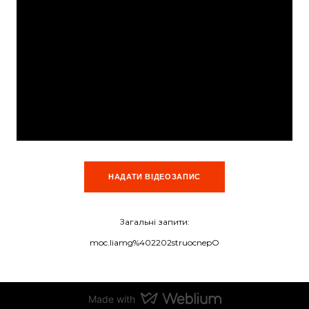
НАДАТИ ВІДЕОЗАПИС
Загальні запити:
moc.liamg%402202struocnepO
Made with