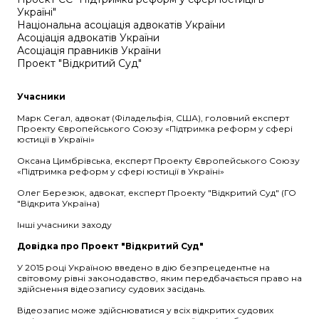
Україні"
Національна асоціація адвокатів України
Асоціація адвокатів України
Асоціація правників України
Проект "Відкритий Суд"
Учасники
Марк Сегал, адвокат (Філадельфія, США), головний експерт
Проекту Європейського Союзу «Підтримка реформ у сфері
юстиції в Україні»
Оксана Цимбрівська, експерт Проекту Європейського Союзу
«Підтримка реформ у сфері юстиції в Україні»
Олег Березюк, адвокат, експерт Проекту "Відкритий Суд" (ГО
"Відкрита Україна)
Інші учасники заходу
Довідка про Проект "Відкритий Суд"
У 2015 році Україною введено в дію безпрецедентне на
світовому рівні законодавство, яким передбачається право на
здійснення відеозапису судових засідань.
Відеозапис може здійснюватися у всіх відкритих судових