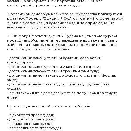
засідань, з використанням портативної техніки, без
необхідності отримання дозволу судді.
З розвитком даного унікального законодавства пов'язується
розвиток Проекту "Відкритий Суд", основним інструментарієм
якого є відеофіксація судових засідань та оприлюднення
відеозаписів у відкритому доступі.
З 2015 року Проект "Відкритий Суд" на національному рівні
проводить об'єктивне та неупереджене дослідження стану
здійснення правосуддя в Україні за напрямами виявлення
проблем у частині забезпечення:
- дотримання закону та етики суддями, адвокатами,
прокурорами;
- дотримання закону та етики учасниками справи;
- дотримання закону та етики працівниками суду;
- дотримання вимог закону до судового рішення (форма,
зміст);
- дотримання вимог закону до організації судочинства
судами;
- притягнення до відповідальності за порушення закону та
етики.
Проект оцінює стан забезпеченості в Україні:
- відкритості правосуддя;
- доступності правосуддя;
- швидкості правосуддя;
- справедливості правосуддя.