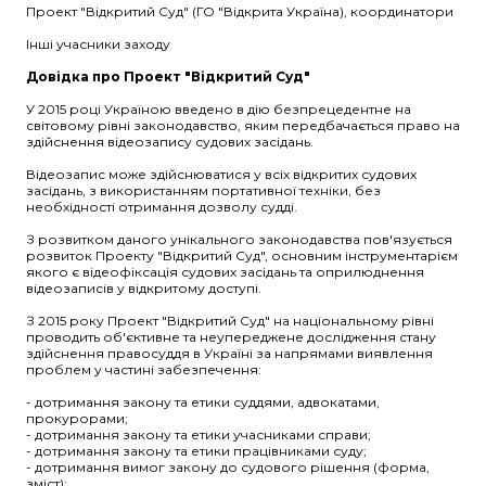
Проект "Відкритий Суд" (ГО "Відкрита Україна), координатори
Інші учасники заходу
Довідка про Проект "Відкритий Суд"
У 2015 році Україною введено в дію безпрецедентне на
світовому рівні законодавство, яким передбачається право на
здійснення відеозапису судових засідань.
Відеозапис може здійснюватися у всіх відкритих судових
засідань, з використанням портативної техніки, без
необхідності отримання дозволу судді.
З розвитком даного унікального законодавства пов'язується
розвиток Проекту "Відкритий Суд", основним інструментарієм
якого є відеофіксація судових засідань та оприлюднення
відеозаписів у відкритому доступі.
З 2015 року Проект "Відкритий Суд" на національному рівні
проводить об'єктивне та неупереджене дослідження стану
здійснення правосуддя в Україні за напрямами виявлення
проблем у частині забезпечення:
- дотримання закону та етики суддями, адвокатами,
прокурорами;
- дотримання закону та етики учасниками справи;
- дотримання закону та етики працівниками суду;
- дотримання вимог закону до судового рішення (форма,
зміст);