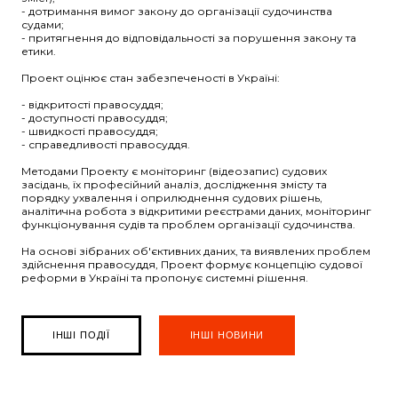
- дотримання вимог закону до організації судочинства
судами;
- притягнення до відповідальності за порушення закону та
етики.
Проект оцінює стан забезпеченості в Україні:
- відкритості правосуддя;
- доступності правосуддя;
- швидкості правосуддя;
- справедливості правосуддя.
Методами Проекту є моніторинг (відеозапис) судових
засідань, їх професійний аналіз, дослідження змісту та
порядку ухвалення і оприлюднення судових рішень,
аналітична робота з відкритими реєстрами даних, моніторинг
функціонування судів та проблем організації судочинства.
На основі зібраних об'єктивних даних, та виявлених проблем
здійснення правосуддя, Проект формує концепцію судової
реформи в Україні та пропонує системні рішення.
ІНШІ ПОДІЇ
ІНШІ НОВИНИ