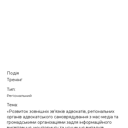
Подія
Тренінг
Тип:
Регіональний
Тема:
«Розвиток зовнішніх зв’язків адвокатів, регіональних
органів адвокатського самоврядування з мас-медіа та
громадськими організаціями задля інформаційного
висвітлення, моніторингу та усунення випадків