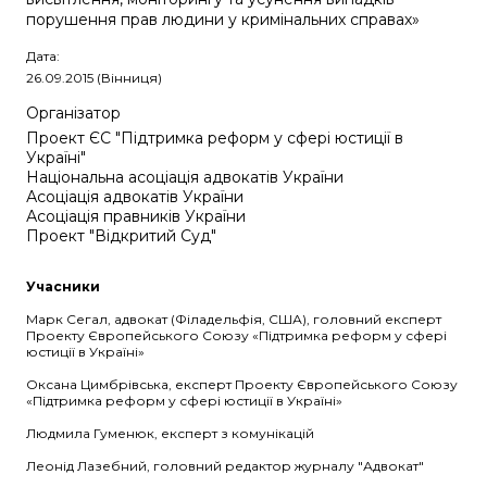
порушення прав людини у кримінальних справах»
Дата:
26.09.2015 (Вінниця)
Організатор
Проект ЄС "Підтримка реформ у сфері юстиції в
Україні"
Національна асоціація адвокатів України
Асоціація адвокатів України
Асоціація правників України
Проект "Відкритий Суд"
Учасники
Марк Сегал, адвокат (Філадельфія, США), головний експерт
Проекту Європейського Союзу «Підтримка реформ у сфері
юстиції в Україні»
Оксана Цимбрівська, експерт Проекту Європейського Союзу
«Підтримка реформ у сфері юстиції в Україні»
Людмила Гуменюк, експерт з комунікацій
Леонід Лазебний, головний редактор журналу "Адвокат"