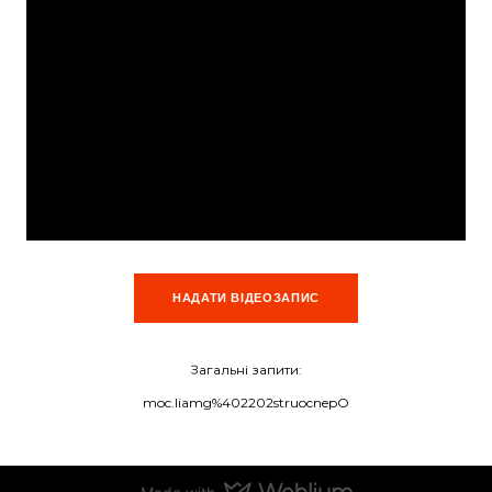
НАДАТИ ВІДЕОЗАПИС
Загальні запити:
moc.liamg%402202struocnepO